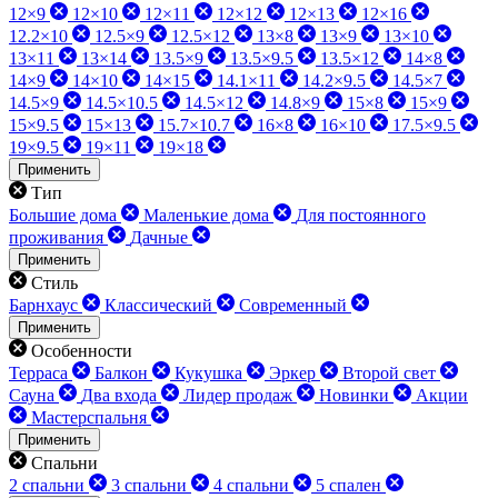
12×9
12×10
12×11
12×12
12×13
12×16
12.2×10
12.5×9
12.5×12
13×8
13×9
13×10
13×11
13×14
13.5×9
13.5×9.5
13.5×12
14×8
14×9
14×10
14×15
14.1×11
14.2×9.5
14.5×7
14.5×9
14.5×10.5
14.5×12
14.8×9
15×8
15×9
15×9.5
15×13
15.7×10.7
16×8
16×10
17.5×9.5
19×9.5
19×11
19×18
Применить
Тип
Большие дома
Маленькие дома
Для постоянного
проживания
Дачные
Применить
Стиль
Барнхаус
Классический
Современный
Применить
Особенности
Терраса
Балкон
Кукушка
Эркер
Второй свет
Сауна
Два входа
Лидер продаж
Новинки
Акции
Мастерспальня
Применить
Спальни
2 спальни
3 спальни
4 спальни
5 спален