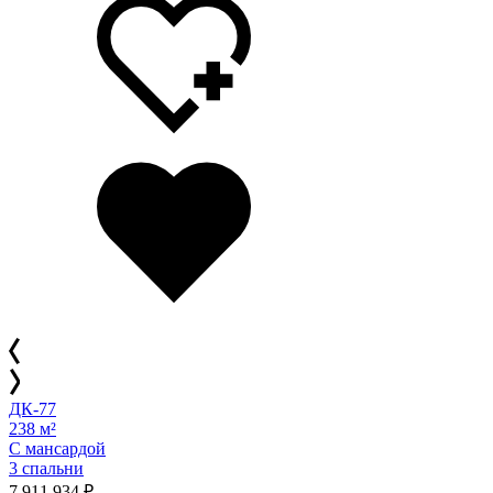
ДК-77
238 м²
С мансардой
3 спальни
7 911 934 ₽