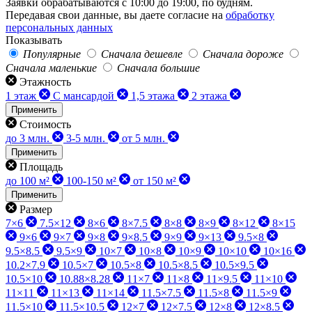
Заявки обрабатываются с 10:00 до 19:00, по будням.
Передавая свои данные, вы даете согласие на
обработку
персональных данных
Показывать
Популярные
Сначала дешевле
Сначала дороже
Сначала маленькие
Сначала большие
Этажность
1 этаж
С мансардой
1,5 этажа
2 этажа
Применить
Стоимость
до 3 млн.
3-5 млн.
от 5 млн.
Применить
Площадь
до 100 м²
100-150 м²
от 150 м²
Применить
Размер
7×6
7.5×12
8×6
8×7.5
8×8
8×9
8×12
8×15
9×6
9×7
9×8
9×8.5
9×9
9×13
9.5×8
9.5×8.5
9.5×9
10×7
10×8
10×9
10×10
10×16
10.2×7.9
10.5×7
10.5×8
10.5×8.5
10.5×9.5
10.5×10
10.88×8.28
11×7
11×8
11×9.5
11×10
11×11
11×13
11×14
11.5×7.5
11.5×8
11.5×9
11.5×10
11.5×10.5
12×7
12×7.5
12×8
12×8.5