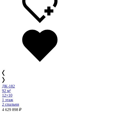
ДК-182
92 м²
12×10
1 этаж
2 спальни
4 629 898 ₽