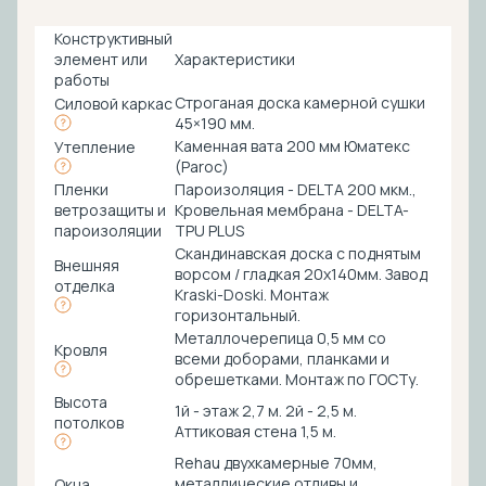
Конструктивный
элемент или
Характеристики
работы
Строганая доска камерной сушки
Силовой каркас
45×190 мм.
Каменная вата 200 мм Юматекс
Утепление
(Paroc)
Пленки
Пароизоляция - DELTA 200 мкм.,
ветрозащиты и
Кровельная мембрана - DELTA-
пароизоляции
TPU PLUS
Скандинавская доска с поднятым
Внешняя
ворсом / гладкая 20х140мм. Завод
отделка
Kraski-Doski. Монтаж
горизонтальный.
Металлочерепица 0,5 мм со
Кровля
всеми доборами, планками и
обрешетками. Монтаж по ГОСТу.
Высота
1й - этаж 2,7 м. 2й - 2,5 м.
потолков
Аттиковая стена 1,5 м.
Rehau двухкамерные 70мм,
металлические отливы и
Окна