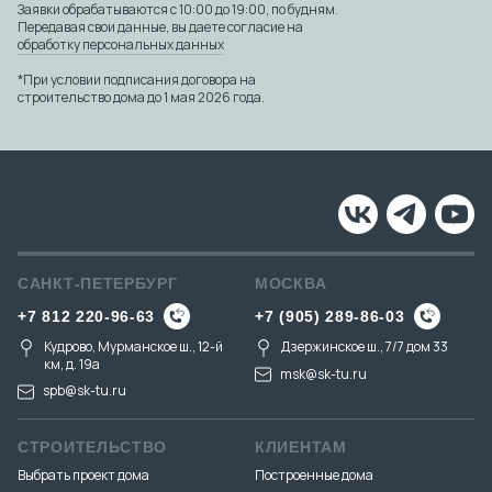
Заявки обрабатываются с 10:00 до 19:00, по будням.
Передавая свои данные, вы даете согласие на
обработку персональных данных
*При условии подписания договора на
строительство дома до 1 мая 2026 года.
САНКТ-ПЕТЕРБУРГ
МОСКВА
+7 812 220-96-63
+7 (905) 289-86-03
Кудрово, Мурманское ш., 12-й
Дзержинское ш., 7/7 дом 33
км, д. 19a
msk@sk-tu.ru
spb@sk-tu.ru
СТРОИТЕЛЬСТВО
КЛИЕНТАМ
Выбрать проект дома
Построенные дома