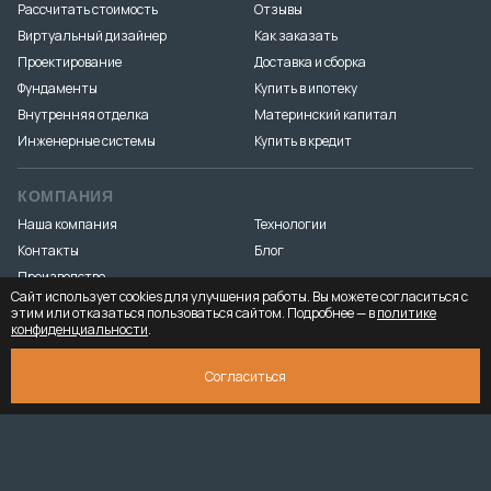
Рассчитать стоимость
Отзывы
Виртуальный дизайнер
Как заказать
Проектирование
Доставка и сборка
Фундаменты
Купить в ипотеку
Внутренняя отделка
Материнский капитал
Инженерные системы
Купить в кредит
КОМПАНИЯ
Наша компания
Технологии
Контакты
Блог
Производство
Сайт использует cookies для улучшения работы. Вы можете согласиться с
этим или отказаться пользоваться сайтом. Подробнее — в
политике
конфиденциальности
.
Разработка и продвижение
«Медиа Маяк»
© 2026. ООО «Тёплый-угол» — все права защищены
Юридическая
СКАЧАТЬ ПРЕЗЕНТАЦИЮ
7 911 934 ₽
Согласиться
информация