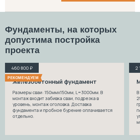
Фундаменты, на которых
допустима
постройка
проекта
460 800 ₽
2 
РЕКОМЕНДУЕМ
Железобетонный фундамент
М
Размеры сваи: 150ммх150мм, L=3000мм. В
В
монтаж входит забивка сваи, подрезка в
2
уровень, монтаж оголовка. Доставка
г
фундамента и пробное бурение оплачивается
г
отдельно.
у
м