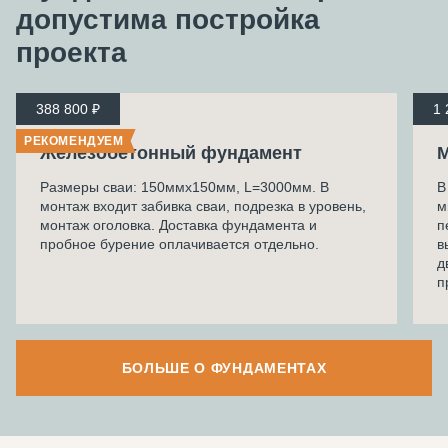
допустима
постройка
проекта
388 800 ₽
1 
РЕКОМЕНДУЕМ
Железобетонный фундамент
М
Размеры сваи: 150ммх150мм, L=3000мм. В
В
монтаж входит забивка сваи, подрезка в уровень,
м
монтаж оголовка. Доставка фундамента и
п
пробное бурение оплачивается отдельно.
в
д
п
БОЛЬШЕ О ФУНДАМЕНТАХ