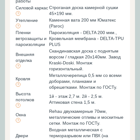
работы
Строганая доска камерной сушки
Силовой каркас
45×190 мм.
Каменная вата 200 мм Юматекс
Утепление
(Paroc)
Пленки
Пароизоляция - DELTA 200 мкм.,
ветрозащиты и
Кровельная мембрана - DELTA-TPU
пароизоляции
PLUS
Скандинавская доска с поднятым
Внешняя
ворсом / гладкая 20х140мм. Завод
отделка
Kraski-Doski. Монтаж
горизонтальный.
Металлочерепица 0,5 мм со всеми
Кровля
доборами, планками и
обрешетками. Монтаж по ГОСТу.
Высота
1й - этаж 2,7 м. 2й - 2,5 м.
потолков
Аттиковая стена 1,5 м.
Rehau двухкамерные 70мм,
Окна
металлические отливы и москитные
сетки. Монтаж по ГОСТу.
Входная металлическая с
Двери
терморазрывом или ПВХ (на