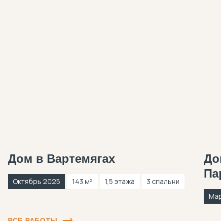
Дом в Вартемягах
До
Па
Октябрь 2025
143 м²
1,5 этажа
3 спальни
Мар
ВСЕ РАБОТЫ