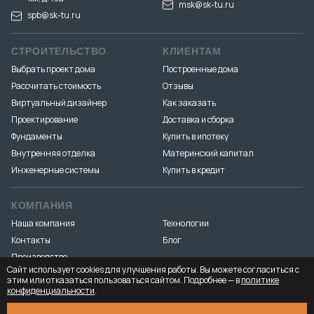
msk@sk-tu.ru
spb@sk-tu.ru
СТРОИТЕЛЬСТВО
КЛИЕНТАМ
Выбрать проект дома
Построенные дома
Рассчитать стоимость
Отзывы
Виртуальный дизайнер
Как заказать
Проектирование
Доставка и сборка
Фундаменты
Купить в ипотеку
Внутренняя отделка
Материнский капитал
Инженерные системы
Купить в кредит
КОМПАНИЯ
Наша компания
Технологии
Контакты
Блог
Производство
Сайт использует cookies для улучшения работы. Вы можете согласиться с
этим или отказаться пользоваться сайтом. Подробнее — в
политике
конфиденциальности
.
Разработка и продвижение
«Медиа Маяк»
© 2026. ООО «Тёплый-угол» — все права защищены
Юридическая