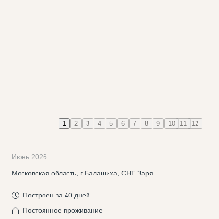
1
2
3
4
5
6
7
8
9
10
11
12
Июнь 2026
Московская область, г Балашиха, СНТ Заря
Построен за 40 дней
Постоянное проживание