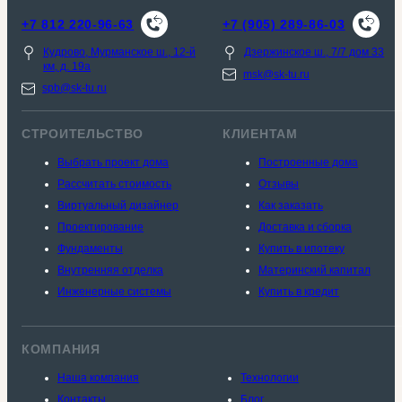
+7 812 220-96-63
+7 (905) 289-86-03
Кудрово, Мурманское ш., 12-й
Дзержинское ш., 7/7 дом 33
км, д. 19a
msk@sk-tu.ru
spb@sk-tu.ru
СТРОИТЕЛЬСТВО
КЛИЕНТАМ
Выбрать проект дома
Построенные дома
Рассчитать стоимость
Отзывы
Виртуальный дизайнер
Как заказать
Проектирование
Доставка и сборка
Фундаменты
Купить в ипотеку
Внутренняя отделка
Материнский капитал
Инженерные системы
Купить в кредит
КОМПАНИЯ
Наша компания
Технологии
Контакты
Блог