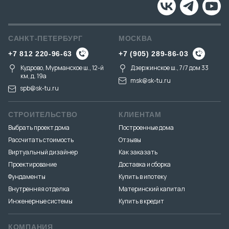
САНКТ-ПЕТЕРБУРГ
МОСКВА
+7 812 220-96-63
+7 (905) 289-86-03
Кудрово, Мурманское ш., 12-й
Дзержинское ш., 7/7 дом 33
км, д. 19a
msk@sk-tu.ru
spb@sk-tu.ru
СТРОИТЕЛЬСТВО
КЛИЕНТАМ
Выбрать проект дома
Построенные дома
Рассчитать стоимость
Отзывы
Виртуальный дизайнер
Как заказать
Проектирование
Доставка и сборка
Фундаменты
Купить в ипотеку
Внутренняя отделка
Материнский капитал
Инженерные системы
Купить в кредит
КОМПАНИЯ