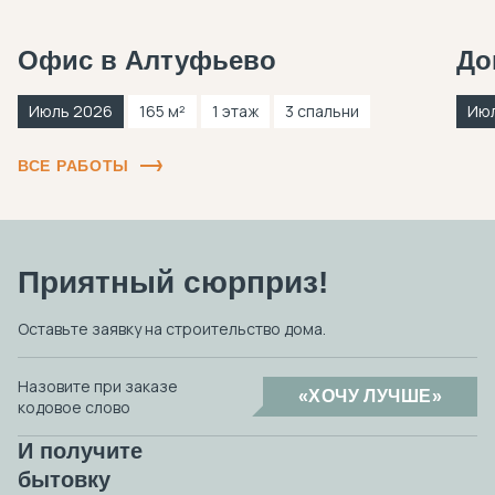
Офис в Алтуфьево
До
Июль 2026
165 м²
1 этаж
3 спальни
Ию
ВСЕ РАБОТЫ
Приятный сюрприз!
Оставьте заявку на строительство дома.
Назовите при заказе
«ХОЧУ ЛУЧШЕ»
кодовое слово
И получите
бытовку