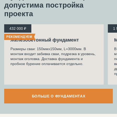
допустима
постройка
проекта
432 000 ₽
1 
РЕКОМЕНДУЕМ
Железобетонный фундамент
М
Размеры сваи: 150ммх150мм, L=3000мм. В
В
монтаж входит забивка сваи, подрезка в уровень,
м
монтаж оголовка. Доставка фундамента и
п
пробное бурение оплачивается отдельно.
в
д
п
БОЛЬШЕ О ФУНДАМЕНТАХ