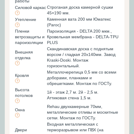
работы
Строганая доска камерной сушки
Силовой каркас
45×190 мм.
Каменная вата 200 мм Юматекс
Утепление
(Paroc)
Пленки
Пароизоляция - DELTA 200 мкм.,
ветрозащиты и
Кровельная мембрана - DELTA-TPU
пароизоляции
PLUS
Скандинавская доска с поднятым
Внешняя
ворсом / гладкая 20х140мм. Завод
отделка
Kraski-Doski. Монтаж
горизонтальный.
Металлочерепица 0,5 мм со всеми
Кровля
доборами, планками и
обрешетками. Монтаж по ГОСТу.
Высота
1й - этаж 2,7 м. 2й - 2,5 м.
потолков
Аттиковая стена 1,5 м.
Rehau двухкамерные 70мм,
Окна
металлические отливы и москитные
сетки. Монтаж по ГОСТу.
Входная металлическая с
Двери
терморазрывом или ПВХ (на