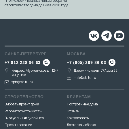
*При условии подписания договора на
строительство дома до 1 мая 2026 года.
САНКТ-ПЕТЕРБУРГ
МОСКВА
+7 812 220-96-63
+7 (905) 289-86-03
Кудрово, Мурманское ш., 12-й
Дзержинское ш., 7/7 дом 33
км, д. 19a
msk@sk-tu.ru
spb@sk-tu.ru
СТРОИТЕЛЬСТВО
КЛИЕНТАМ
Выбрать проект дома
Построенные дома
Рассчитать стоимость
Отзывы
Виртуальный дизайнер
Как заказать
Проектирование
Доставка и сборка