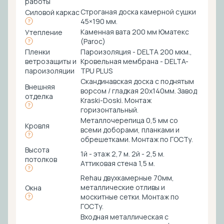
работы
Строганая доска камерной сушки
Силовой каркас
45×190 мм.
Каменная вата 200 мм Юматекс
Утепление
(Paroc)
Пленки
Пароизоляция - DELTA 200 мкм.,
ветрозащиты и
Кровельная мембрана - DELTA-
пароизоляции
TPU PLUS
Скандинавская доска с поднятым
Внешняя
ворсом / гладкая 20х140мм. Завод
отделка
Kraski-Doski. Монтаж
горизонтальный.
Металлочерепица 0,5 мм со
Кровля
всеми доборами, планками и
обрешетками. Монтаж по ГОСТу.
Высота
1й - этаж 2,7 м. 2й - 2,5 м.
потолков
Аттиковая стена 1,5 м.
Rehau двухкамерные 70мм,
металлические отливы и
Окна
москитные сетки. Монтаж по
ГОСТу.
Входная металлическая с