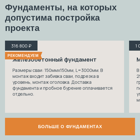
Фундаменты, на которых
допустима
постройка
проекта
316 800 ₽
1 
РЕКОМЕНДУЕМ
Железобетонный фундамент
М
Размеры сваи: 150ммх150мм, L=3000мм. В
В
монтаж входит забивка сваи, подрезка в
2
уровень, монтаж оголовка. Доставка
г
фундамента и пробное бурение оплачивается
г
отдельно.
у
м
БОЛЬШЕ О ФУНДАМЕНТАХ