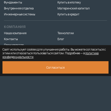
Фундаменты
Купить в ипотеку
Внутренняя отделка
Материнский капитал
Инженерные системы
Купить в кредит
КОМПАНИЯ
Наша компания
Технологии
Контакты
Блог
Производство
Сайт использует cookies для улучшения работы. Вы можете согласиться с
этим или отказаться пользоваться сайтом. Подробнее — в
политике
конфиденциальности
.
Разработка и продвижение
«Медиа Маяк»
© 2026. ООО «Тёплый-угол» — все права защищены
Юридическая
СКАЧАТЬ ПРЕЗЕНТАЦИЮ
4 737 835 ₽
Согласиться
информация