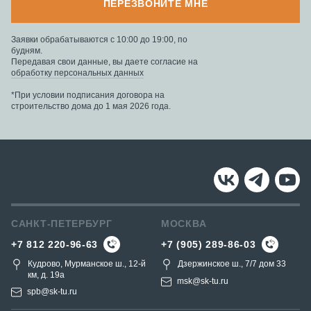
ПЕРЕЗВОНИТЕ МНЕ
Заявки обрабатываются с 10:00 до 19:00, по
будням.
Передавая свои данные, вы даете согласие на
обработку персональных данных
*При условии подписания договора на
строительство дома до 1 мая 2026 года.
САНКТ-ПЕТЕРБУРГ
МОСКВА
+7 812 220-96-63
+7 (905) 289-86-03
Кудрово, Мурманское ш., 12-й
Дзержинское ш., 7/7 дом 33
км, д. 19a
msk@sk-tu.ru
spb@sk-tu.ru