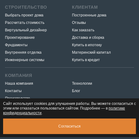
СТРОИТЕЛЬСТВО
КЛИЕНТАМ
Выбрать проект дома
Построенные дома
Рассчитать стоимость
Отзывы
Виртуальный дизайнер
Как заказать
Проектирование
Доставка и сборка
Фундаменты
Купить в ипотеку
Внутренняя отделка
Материнский капитал
Инженерные системы
Купить в кредит
КОМПАНИЯ
Наша компания
Технологии
Контакты
Блог
Производство
Сайт использует cookies для улучшения работы. Вы можете согласиться с
этим или отказаться пользоваться сайтом. Подробнее — в
политике
конфиденциальности
.
Разработка и продвижение
«Медиа Маяк»
© 2026. ООО «Тёплый-угол» — все права защищены
Юридическая
СКАЧАТЬ ПРЕЗЕНТАЦИЮ
3 246 545 ₽
Согласиться
Приглашаем на экскурсию на любой
информация
ЗАПИСАТЬСЯ
строящийся дом