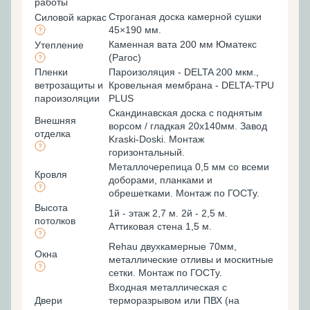
работы
Строганая доска камерной сушки
Силовой каркас
45×190 мм.
Каменная вата 200 мм Юматекс
Утепление
(Paroc)
Пленки
Пароизоляция - DELTA 200 мкм.,
ветрозащиты и
Кровельная мембрана - DELTA-TPU
пароизоляции
PLUS
Скандинавская доска с поднятым
Внешняя
ворсом / гладкая 20х140мм. Завод
отделка
Kraski-Doski. Монтаж
горизонтальный.
Металлочерепица 0,5 мм со всеми
Кровля
доборами, планками и
обрешетками. Монтаж по ГОСТу.
Высота
1й - этаж 2,7 м. 2й - 2,5 м.
потолков
Аттиковая стена 1,5 м.
Rehau двухкамерные 70мм,
Окна
металлические отливы и москитные
сетки. Монтаж по ГОСТу.
Входная металлическая с
Двери
терморазрывом или ПВХ (на