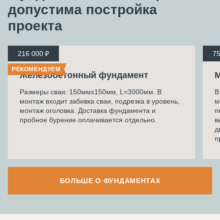
допустима
постройка
проекта
216 000 ₽
75
РЕКОМЕНДУЕМ
Железобетонный фундамент
М
Размеры сваи: 150ммх150мм, L=3000мм. В
В
монтаж входит забивка сваи, подрезка в уровень,
м
монтаж оголовка. Доставка фундамента и
п
пробное бурение оплачивается отдельно.
в
д
п
БОЛЬШЕ О ФУНДАМЕНТАХ