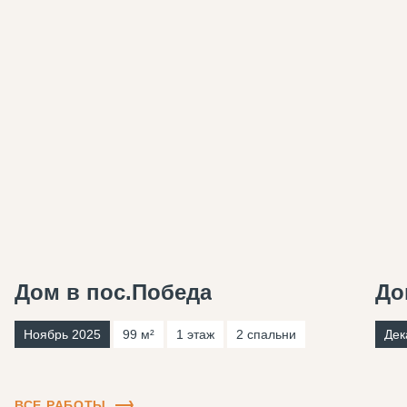
Дом в пос.Победа
До
Ноябрь 2025
99 м²
1 этаж
2 спальни
Дек
ВСЕ РАБОТЫ