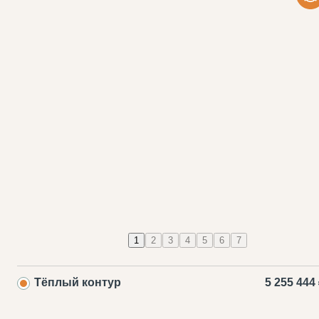
1
2
3
4
5
6
7
Тёплый контур
5 255 444