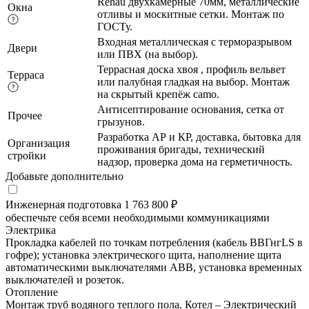
Rehau двухкамерные 70мм, металлические
Окна
отливы и москитные сетки. Монтаж по
ГОСТу.
Входная металлическая с терморазрывом
Двери
или ПВХ (на выбор).
Террасная доска хвоя , профиль вельвет
Терраса
или палубная гладкая на выбор. Монтаж
на скрытый крепёж camo.
Антисептирование основания, cетка от
Прочее
грызунов.
Разработка АР и КР, доставка, бытовка для
Организация
проживания бригады, технический
стройки
надзор, проверка дома на герметичность.
Добавьте дополнительно
Инженерная подготовка
1 763 800 ₽
обеспечьте себя всеми необходимыми коммуникациями
Электрика
Прокладка кабелей по точкам потребления (кабель ВВГнгLS в
гофре); установка электрического щита, наполнение щита
автоматическими выключателями ABB, установка временных
выключателей и розеток.
Отопление
Монтаж труб водяного теплого пола. Котел – Электрический