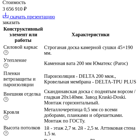
Стоимость
3 656 910 ₽
скачать презентацию
заказать
Конструктивный
элемент или
Характеристики
работы
Силовой каркас
Строганая доска камерной сушки 45×190
мм.
Утепление
Каменная вата 200 мм Юматекс (Paroc)
Пленки
Пароизоляция - DELTA 200 мкм.,
ветрозащиты и
Кровельная мембрана - DELTA-TPU PLUS
пароизоляции
Скандинавская доска с поднятым ворсом /
Внешняя отделка
гладкая 20х140мм. Завод Kraski-Doski.
Монтаж горизонтальный.
Металлочерепица 0,5 мм со всеми
Кровля
доборами, планками и обрешетками.
Монтаж по ГОСТу.
Высота потолков
1й - этаж 2,7 м. 2й - 2,5 м. Аттиковая стена
1,5 м.