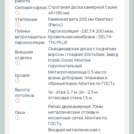
работы
Строганая доска камерной сушки
Силовой каркас
45×190 мм.
Каменная вата 200 мм Юматекс
Утепление
(Paroc)
Пленки
Пароизоляция - DELTA 200 мкм.,
ветрозащиты и
Кровельная мембрана - DELTA-
пароизоляции
TPU PLUS
Скандинавская доска с поднятым
Внешняя
ворсом / гладкая 20х140мм. Завод
отделка
Kraski-Doski. Монтаж
горизонтальный.
Металлочерепица 0,5 мм со
Кровля
всеми доборами, планками и
обрешетками. Монтаж по ГОСТу.
Высота
1й - этаж 2,7 м. 2й - 2,5 м.
потолков
Аттиковая стена 1,5 м.
Rehau двухкамерные 70мм,
металлические отливы и
Окна
москитные сетки. Монтаж по
ГОСТу.
Входная металлическая с