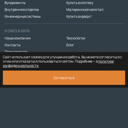
Фундаменты
Купить в ипотеку
Внутренняя отделка
Материнский капитал
Инженерные системы
Купить в кредит
КОМПАНИЯ
Наша компания
Технологии
Контакты
Блог
Производство
Сайт использует cookies для улучшения работы. Вы можете согласиться с
этим или отказаться пользоваться сайтом. Подробнее — в
политике
конфиденциальности
.
Разработка и продвижение
«Медиа Маяк»
© 2026. ООО «Тёплый-угол» — все права защищены
Юридическая
СКАЧАТЬ ПРЕЗЕНТАЦИЮ
3 940 834 ₽
Согласиться
информация