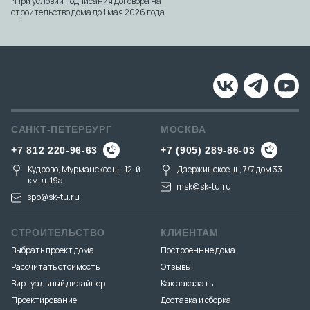
*При условии подписания договора на
строительство дома до 1 мая 2026 года.
САНКТ-ПЕТЕРБУРГ
МОСКВА
+7 812 220-96-63
+7 (905) 289-86-03
Кудрово, Мурманское ш., 12-й
Дзержинское ш., 7/7 дом 33
км, д. 19a
msk@sk-tu.ru
spb@sk-tu.ru
СТРОИТЕЛЬСТВО
КЛИЕНТАМ
Выбрать проект дома
Построенные дома
Рассчитать стоимость
Отзывы
Виртуальный дизайнер
Как заказать
Проектирование
Доставка и сборка