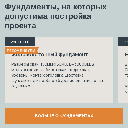
Фундаменты, на которых
допустима
постройка
проекта
288 000 ₽
93
РЕКОМЕНДУЕМ
Железобетонный фундамент
М
Размеры сваи: 150ммх150мм, L=3000мм. В
В
монтаж входит забивка сваи, подрезка в
2
уровень, монтаж оголовка. Доставка
г
фундамента и пробное бурение оплачивается
г
отдельно.
у
м
БОЛЬШЕ О ФУНДАМЕНТАХ