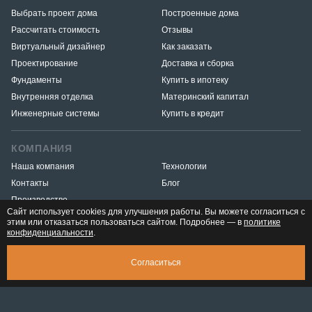
Выбрать проект дома
Построенные дома
Рассчитать стоимость
Отзывы
Виртуальный дизайнер
Как заказать
Проектирование
Доставка и сборка
Фундаменты
Купить в ипотеку
Внутренняя отделка
Материнский капитал
Инженерные системы
Купить в кредит
КОМПАНИЯ
Наша компания
Технологии
Контакты
Блог
Производство
Сайт использует cookies для улучшения работы. Вы можете согласиться с
этим или отказаться пользоваться сайтом. Подробнее — в
политике
конфиденциальности
.
Разработка и продвижение
«Медиа Маяк»
© 2026. ООО «Тёплый-угол» — все права защищены
Юридическая
СКАЧАТЬ ПРЕЗЕНТАЦИЮ
4 333 298 ₽
Согласиться
информация