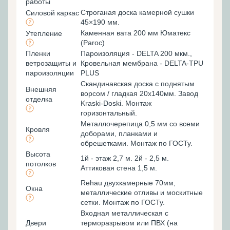
работы
Строганая доска камерной сушки
Силовой каркас
45×190 мм.
Каменная вата 200 мм Юматекс
Утепление
(Paroc)
Пленки
Пароизоляция - DELTA 200 мкм.,
ветрозащиты и
Кровельная мембрана - DELTA-TPU
пароизоляции
PLUS
Скандинавская доска с поднятым
Внешняя
ворсом / гладкая 20х140мм. Завод
отделка
Kraski-Doski. Монтаж
горизонтальный.
Металлочерепица 0,5 мм со всеми
Кровля
доборами, планками и
обрешетками. Монтаж по ГОСТу.
Высота
1й - этаж 2,7 м. 2й - 2,5 м.
потолков
Аттиковая стена 1,5 м.
Rehau двухкамерные 70мм,
Окна
металлические отливы и москитные
сетки. Монтаж по ГОСТу.
Входная металлическая с
Двери
терморазрывом или ПВХ (на