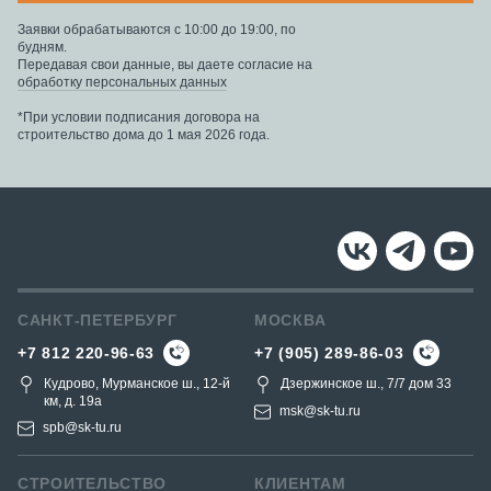
Заявки обрабатываются с 10:00 до 19:00, по
будням.
Передавая свои данные, вы даете согласие на
обработку персональных данных
*При условии подписания договора на
строительство дома до 1 мая 2026 года.
САНКТ-ПЕТЕРБУРГ
МОСКВА
+7 812 220-96-63
+7 (905) 289-86-03
Кудрово, Мурманское ш., 12-й
Дзержинское ш., 7/7 дом 33
км, д. 19a
msk@sk-tu.ru
spb@sk-tu.ru
СТРОИТЕЛЬСТВО
КЛИЕНТАМ