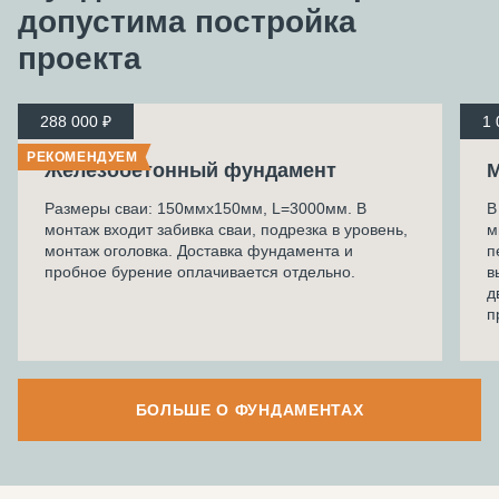
допустима
постройка
проекта
288 000 ₽
1 
РЕКОМЕНДУЕМ
Железобетонный фундамент
М
Размеры сваи: 150ммх150мм, L=3000мм. В
В
монтаж входит забивка сваи, подрезка в уровень,
м
монтаж оголовка. Доставка фундамента и
п
пробное бурение оплачивается отдельно.
в
д
п
БОЛЬШЕ О ФУНДАМЕНТАХ