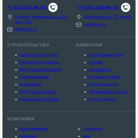
+7 812 220-96-63
+7 (905) 289-86-03
Кудрово, Мурманское ш., 12-й
Дзержинское ш., 7/7 дом 33
км, д. 19a
msk@sk-tu.ru
spb@sk-tu.ru
СТРОИТЕЛЬСТВО
КЛИЕНТАМ
Выбрать проект дома
Построенные дома
Рассчитать стоимость
Отзывы
Виртуальный дизайнер
Как заказать
Проектирование
Доставка и сборка
Фундаменты
Купить в ипотеку
Внутренняя отделка
Материнский капитал
Инженерные системы
Купить в кредит
КОМПАНИЯ
Наша компания
Технологии
Контакты
Блог