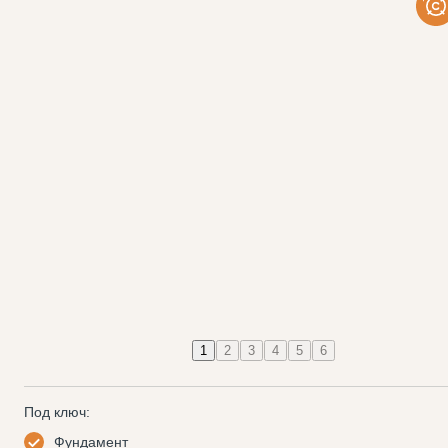
1
2
3
4
5
6
Под ключ:
Фундамент