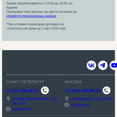
Заявки обрабатываются с 10:00 до 19:00, по
будням.
Передавая свои данные, вы даете согласие на
обработку персональных данных
*При условии подписания договора на
строительство дома до 1 мая 2026 года.
САНКТ-ПЕТЕРБУРГ
МОСКВА
+7 812 220-96-63
+7 (905) 289-86-03
Кудрово, Мурманское ш., 12-й
Дзержинское ш., 7/7 дом 33
км, д. 19a
msk@sk-tu.ru
spb@sk-tu.ru