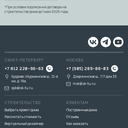
*При условии подписания договора на
строительство дома до 1 мая 2026 года.
САНКТ-ПЕТЕРБУРГ
МОСКВА
+7 812 220-96-63
+7 (905) 289-86-03
Кудрово, Мурманское ш., 12-й
Дзержинское ш., 7/7 дом 33
км, д. 19a
msk@sk-tu.ru
spb@sk-tu.ru
СТРОИТЕЛЬСТВО
КЛИЕНТАМ
Выбрать проект дома
Построенные дома
Рассчитать стоимость
Отзывы
Виртуальный дизайнер
Как заказать