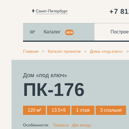
+7 81
Санкт-Петербург
Каталог
Построе
NEW
Главная
Каталог проектов
Дома «под ключ»
Дом «под ключ»
ПК-176
120 м²
13.5×9
1 этаж
3 спальни
Особенности:
Терраса
Два входа