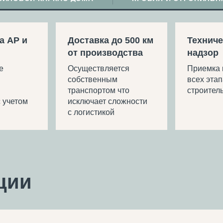
а АР и
Доставка до 500 км
Техниче
от производства
надзор
е
Осуществляется
Приемка 
собственным
всех этап
транспортом что
строител
 учетом
исключает сложности
с логистикой
ции