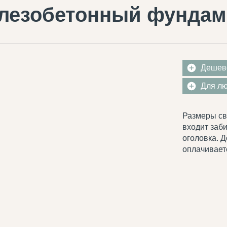
лезобетонный фундам
Дешев
Для л
Размеры св
входит заби
оголовка. 
оплачивает