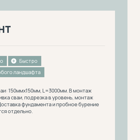
нт
о
Быстро
юбого ландшафта
аи: 150ммх150мм, L=3000мм. В монтаж
ивка сваи, подрезка в уровень, монтаж
Доставка фундамента и пробное бурение
ся отдельно.