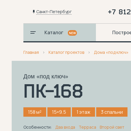
+7 81
Санкт-Петербург
Каталог
Постро
NEW
Главная
Каталог проектов
Дома «под ключ»
Дом «под ключ»
ПК-168
158 м²
15×9.5
1 этаж
3 спальни
Особенности:
Два входа
Терраса
Второй свет