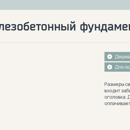
лезобетонный фундаме
Дешев
Для л
Размеры св
входит заб
оголовка. 
оплачивает