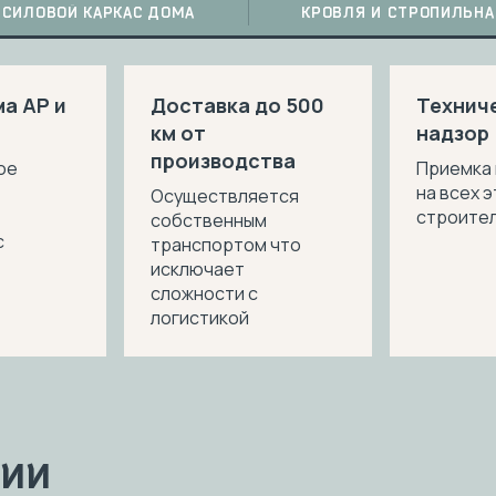
СИЛОВОЙ КАРКАС ДОМА
КРОВЛЯ И СТРОПИЛЬНА
а АР и
Доставка до 500
Технич
км от
надзор
производства
ое
Приемка
на всех 
Осуществляется
строите
собственным
с
транспортом что
исключает
сложности с
логистикой
ции