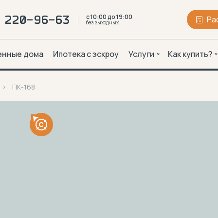
с 10:00 до 19:00
2 220-96-63
Ра
без выходных
енные дома
Ипотека с эскроу
Услуги
Как купить?
ПК-168