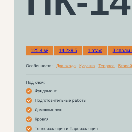
ПК-14
125.4 м²
14.2×9.5
1 этаж
3 спальн
Особенности:
Два входа
Кукушка
Терраса
Второй
Под ключ:
Фундамент
Подготовительные работы
Домокомплект
Кровля
Теплоизоляция и Пароизоляция