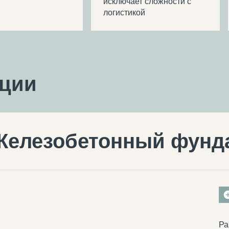
исключает сложности с
логистикой
ации
Железобетонный фунд
Ра