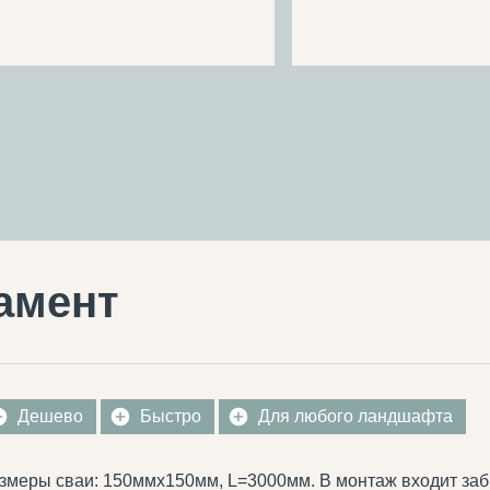
амент
Дешево
Быстро
Для любого ландшафта
змеры сваи: 150ммх150мм, L=3000мм. В монтаж входит заб