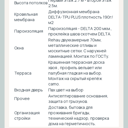
Первый этаж 2.7 м - второй этаж
Высота потолков
2.5м.
Диффузионная мембрана
Кровельная
DELTA-TPU PLUS плотность 190г/
мембрана
м2
Пароизоляция - DELTA 200 мкм.,
Пароизоляция
проклейка швов скотчем DELTA.
Rehau двухкамерные 70мм,
металлические отливы и
Окна
москитные сетки. С наружней
ламинацией. Монтаж по ГОСТу.
Крашенная террасная доска
хвоя , профиль вельвет или
Терраса
палубная гладкая на выбор.
Монтаж на скрытый крепёж
camo.
Входная дверь
Пвх цвет на выбор
Антисептирование основания,
Прочее
защита от грызунов.
Доставка, бытовка для
Организация
проживания бригады,
стройки
технический надзор, проверка
дома на герметичность.