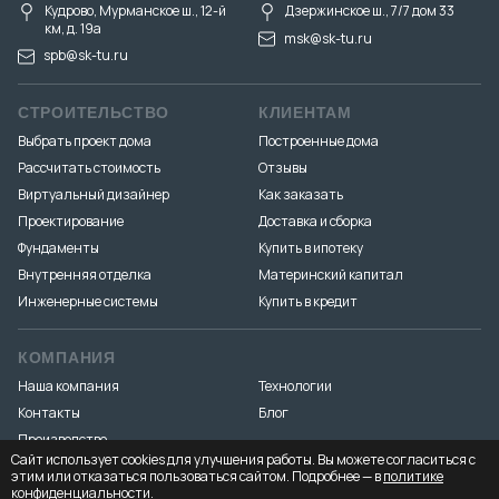
Кудрово, Мурманское ш., 12-й
Дзержинское ш., 7/7 дом 33
км, д. 19a
msk@sk-tu.ru
spb@sk-tu.ru
СТРОИТЕЛЬСТВО
КЛИЕНТАМ
Выбрать проект дома
Построенные дома
Рассчитать стоимость
Отзывы
Виртуальный дизайнер
Как заказать
Проектирование
Доставка и сборка
Фундаменты
Купить в ипотеку
Внутренняя отделка
Материнский капитал
Инженерные системы
Купить в кредит
КОМПАНИЯ
Наша компания
Технологии
Контакты
Блог
Производство
Сайт использует cookies для улучшения работы. Вы можете согласиться с
этим или отказаться пользоваться сайтом. Подробнее — в
политике
конфиденциальности
.
Разработка и продвижение
«Медиа Маяк»