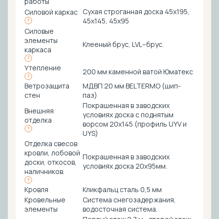
работы
Сухая строганная доска 45х195,
Силовой каркас
45х145, 45х95
Силовые
элементы
Клееный брус, LVL–брус.
каркаса
Утепление
200 мм каменной ватой Юматекс
Ветрозащита
МДВП 20 мм BELTERMO (шип-
стен
паз)
Покрашенная в заводских
Внешняя
условиях доска с поднятым
отделка
ворсом 20х145 (профиль UYV и
UYS)
Отделка свесов
кровли, лобовой
Покрашенная в заводских
доски, откосов,
условиях доска 20х95мм.
наличников.
Кровля
Кликфальц сталь 0,5 мм
Кровельные
Система снегозадержания,
элементы
водосточная система.