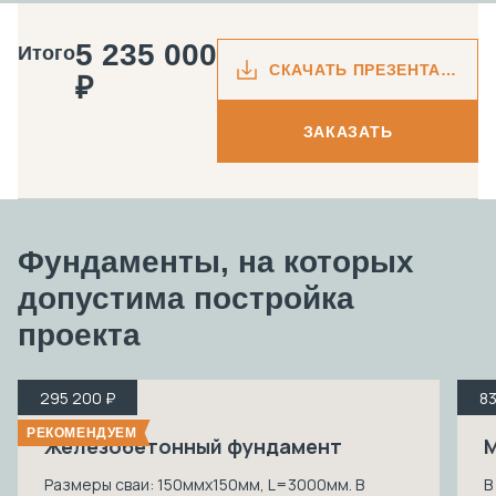
5 235 000
Итого
СКАЧАТЬ ПРЕЗЕНТАЦИЮ
₽
ЗАКАЗАТЬ
Фундаменты, на которых
допустима
постройка
проекта
295 200 ₽
83
РЕКОМЕНДУЕМ
Железобетонный фундамент
М
Размеры сваи: 150ммх150мм, L=3000мм. В
В