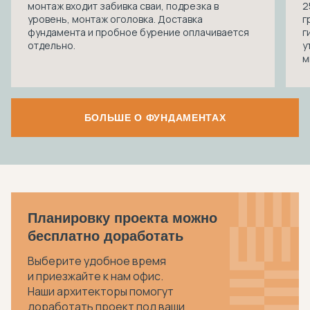
монтаж входит забивка сваи, подрезка в
2
уровень, монтаж оголовка. Доставка
г
фундамента и пробное бурение оплачивается
г
отдельно.
у
м
БОЛЬШЕ О ФУНДАМЕНТАХ
Планировку проекта можно
бесплатно доработать
Выберите удобное время
и приезжайте к нам офис.
Наши архитекторы помогут
доработать проект под ваши