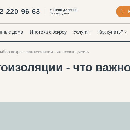
2 220-96-63
с 10:00 до 19:00
без выходных
нные дома
Ипотека с эскроу
Услуги
Как купить?
ыбор ветро- влагоизоляции - что важно учесть
оизоляции - что важно