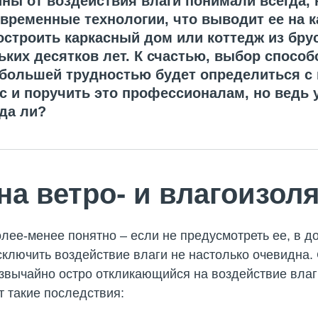
ы от воздействия влаги понимали всегда, н
временные технологии, что выводит ее на 
остроить каркасный дом или коттедж из бру
ьких десятков лет. К счастью, выбор способ
аибольшей трудностью будет определиться с
с и поручить это профессионалам, но ведь 
вда ли?
на ветро- и влагоизол
олее-менее понятно – если не предусмотреть ее, в до
сключить воздействие влаги не настолько очевидна. 
езвычайно остро откликающийся на воздействие влаги
т такие последствия: