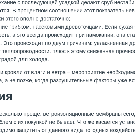
ухание с последующей усадкой делают сруб нестаби
ся. В процентном соотношении этот показатель неве
и этого вполне достаточно;
ние грибком, насекомыми древоточцами. Если сухая 
ость, а это всегда происходит при намокании, она ст
. Это происходит по двум причинам: увлажненная др
теплопроводности, плюс к этому сниженная прочнос
градой для холода.
 и кровли от влаги и ветра – мероприятие необходим
а, а не позже, когда разрушительные факторы уже вст
ия
несколько проще: ветроизоляционные мембраны сег
лем с их покупкой не бывает. Что же касается устан
одимо защитить от данного вида погодных воздейств