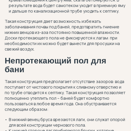
результате вода будет самотеком уходит в приемную яму
и дальше по канализационной трубе уходить к септику.
Такая конструкция дает возможность избежать
заболачивания почвы под баней, предотвратить гниение
нижних венцов из-аза постоянно повышенной влажности.
Доски протекающего пола не фиксируются к лагам: при
необходимости их можно будет вынести для просушки на
свежий воздух.
Непротекающий пол для
бани
Такая конструкция предполагает отсутствие зазоров: вода
поступает от чистового покрытия к сливному отверстию и
по трубе отводится к септику. Такая конструкция позволяет
полноценно утеплить пол – баней будет комфортно
пользоваться в любое время года. Она обустраивается
следующим образом:
В нижний венец бруса врезаются лаги, они служат опорой
для всей конструкции чернового пола.
К нижней стороне лаг прибиваются бруски, которые