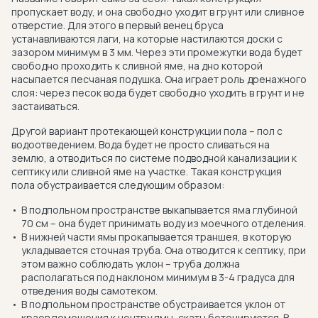
пропускает воду, и она свободно уходит в грунт или сливное
отверстие. Для этого в первый венец бруса
устанавливаются лаги, на которые настилаются доски с
зазором минимум в 3 мм. Через эти промежутки вода будет
свободно проходить к сливной яме, на дно которой
насыпается песчаная подушка. Она играет роль дренажного
слоя: через песок вода будет свободно уходить в грунт и не
застаиваться.
Другой вариант протекающей конструкции пола – пол с
водоотведением. Вода будет не просто сливаться на
землю, а отводиться по системе подводной канализации к
септику или сливной яме на участке. Такая конструкция
пола обустраивается следующим образом:
В подпольном пространстве выкапывается яма глубиной
70 см – она будет принимать воду из моечного отделения.
В нижней части ямы прокапывается траншея, в которую
укладывается сточная труба. Она отводится к септику, при
этом важно соблюдать уклон – труба должна
располагаться под наклоном минимум в 3-4 градуса для
отведения воды самотеком.
В подпольном пространстве обустраивается уклон от
краев помещения к центру ямы, скаты бетонируются. В