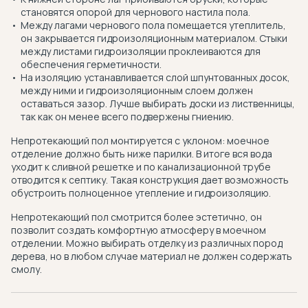
становятся опорой для чернового настила пола.
Между лагами чернового пола помещается утеплитель,
он закрывается гидроизоляционным материалом. Стыки
между листами гидроизоляции проклеиваются для
обеспечения герметичности.
На изоляцию устанавливается слой шпунтованных досок,
между ними и гидроизоляционным слоем должен
оставаться зазор. Лучше выбирать доски из лиственницы,
так как он менее всего подвержены гниению.
Непротекающий пол монтируется с уклоном: моечное
отделение должно быть ниже парилки. В итоге вся вода
уходит к сливной решетке и по канализационной трубе
отводится к септику. Такая конструкция дает возможность
обустроить полноценное утепление и гидроизоляцию.
Непротекающий пол смотрится более эстетично, он
позволит создать комфортную атмосферу в моечном
отделении. Можно выбирать отделку из различных пород
дерева, но в любом случае материал не должен содержать
смолу.