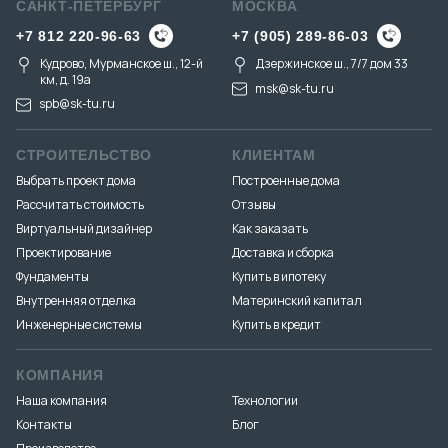
САНКТ-ПЕТЕРБУРГ
МОСКВА
+7 812 220-96-63
+7 (905) 289-86-03
Кудрово, Мурманское ш., 12-й
Дзержинское ш., 7/7 дом 33
км, д. 19a
msk@sk-tu.ru
spb@sk-tu.ru
СТРОИТЕЛЬСТВО
КЛИЕНТАМ
Выбрать проект дома
Построенные дома
Рассчитать стоимость
Отзывы
Виртуальный дизайнер
Как заказать
Проектирование
Доставка и сборка
Фундаменты
Купить в ипотеку
Внутренняя отделка
Материнский капитал
Инженерные системы
Купить в кредит
КОМПАНИЯ
Наша компания
Технологии
Контакты
Блог