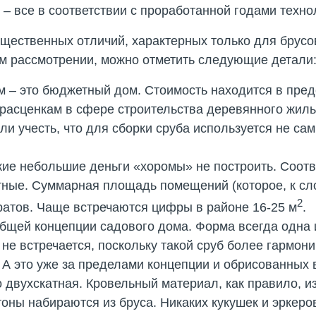
– все в соответствии с проработанной годами техно
ущественных отличий, характерных только для брусо
ом рассмотрении, можно отметить следующие детали
 – это бюджетный дом. Стоимость находится в пред
расценкам в сфере строительства деревянного жил
и учесть, что для сборки сруба используется не с
акие небольшие деньги «хоромы» не построить. Соот
тные. Суммарная площадь помещений (которое, к сло
2
ратов. Чаще встречаются цифры в районе 16-25 м
.
общей концепции садового дома. Форма всегда одна 
 не встречается, поскольку такой сруб более гармон
 А это уже за пределами концепции и обрисованных
о двухскатная. Кровельный материал, как правило, и
оны набираются из бруса. Никаких кукушек и эркеров