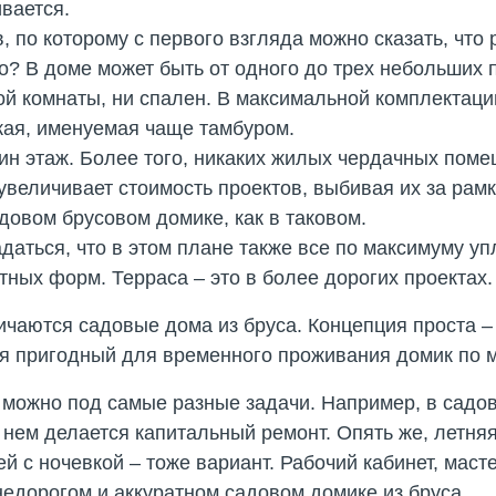
вается.
в, по которому с первого взгляда можно сказать, чт
о? В доме может быть от одного до трех небольших 
ной комнаты, ни спален. В максимальной комплектаци
ожая, именуемая чаще тамбуром.
дин этаж. Более того, никаких жилых чердачных пом
увеличивает стоимость проектов, выбивая их за рам
довом брусовом домике, как в таковом.
адаться, что в этом плане также все по максимуму у
тных форм. Терраса – это в более дорогих проектах.
ичаются садовые дома из бруса. Концепция проста 
ся пригодный для временного проживания домик по 
 можно под самые разные задачи. Например, в садо
 нем делается капитальный ремонт. Опять же, летняя
ей с ночевкой – тоже вариант. Рабочий кабинет, маст
недорогом и аккуратном садовом домике из бруса.