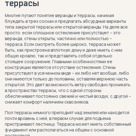
террасы
Многие путают понятие веранды и террасы, начиная
блуждать в трех соснах и предлагать абсурдные варианты
типа закрытой террасы или открытой веранды. На деле все
просто: если сплошное остекление присутствует – это
веранда, стены открыты, частично или полностью –
терраса. Если смотреть более широко, терраса может
быть, как пристроена вплотную дому и даже иметь с ним
общую кровлю, так и представлять собой отдельно
стоящее сооружение. Главными особенностями ее
конструкции является отсутствие остекления. Стены
присутствуют в усеченном виде – их либо нет вообще, либо
они имеются только до половины, оставляя верхнюю часть
открытой. Это дает возможность ветру свободно проникать
в пространство террасы, что с одной стороны
обеспечивает постоянно свежий и чистый воздух, с другой –
снижает комфорт наличием сквозняков.
Пол террасы немного приподнят над землей или находится
почти вровень с ней, в первом случае для подъема
пристраивают лестницу. Терраса может иметь собственный
фундамент или располагаться на общем с основной
постройкой.