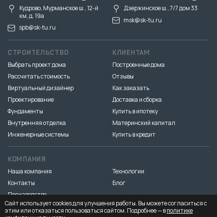
Кудрово, Мурманское ш., 12-й
Дзержинское ш., 7/7 дом 33
км, д. 19a
msk@sk-tu.ru
spb@sk-tu.ru
СТРОИТЕЛЬСТВО
КЛИЕНТАМ
Выбрать проект дома
Построенные дома
Рассчитать стоимость
Отзывы
Виртуальный дизайнер
Как заказать
Проектирование
Доставка и сборка
Фундаменты
Купить в ипотеку
Внутренняя отделка
Материнский капитал
Инженерные системы
Купить в кредит
КОМПАНИЯ
Наша компания
Технологии
Контакты
Блог
Производство
Сайт использует cookies для улучшения работы. Вы можете согласиться с
этим или отказаться пользоваться сайтом. Подробнее — в
политике