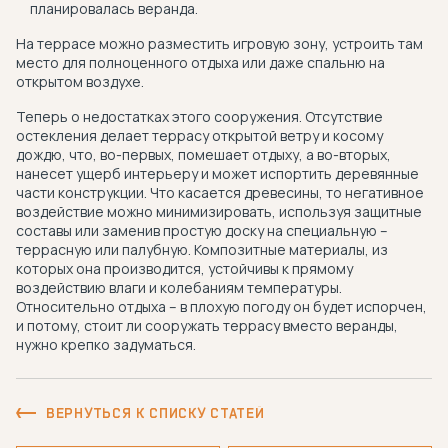
планировалась веранда.
На террасе можно разместить игровую зону, устроить там
место для полноценного отдыха или даже спальню на
открытом воздухе.
Теперь о недостатках этого сооружения. Отсутствие
остекления делает террасу открытой ветру и косому
дождю, что, во-первых, помешает отдыху, а во-вторых,
нанесет ущерб интерьеру и может испортить деревянные
части конструкции. Что касается древесины, то негативное
воздействие можно минимизировать, используя защитные
составы или заменив простую доску на специальную –
террасную или палубную. Композитные материалы, из
которых она производится, устойчивы к прямому
воздействию влаги и колебаниям температуры.
Относительно отдыха – в плохую погоду он будет испорчен,
и потому, стоит ли сооружать террасу вместо веранды,
нужно крепко задуматься.
ВЕРНУТЬСЯ К СПИСКУ СТАТЕЙ