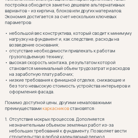
постройка обходится заметно дешевле альтернативных
вариантов – из кирпича, блоков или других материалов.
Экономия достигается за счет нескольких ключевых
параметров:
небольшой вес конструктива, который сводит к минимуму
нагрузку на фундамент и, как следствие, расходы на
возведение основания;
отсутствие необходимости привлекать к работам
грузоподъемную технику;
высокая скорость монтажа, результатом которой
становится минимальный объем трудозатрат и расходов
на заработную плату рабочих;
низкие требования к финишной отделке, снижающие и
без того невысокую стоимость устройства интерьеров и
оформления фасада.
Помимо доступной цены, другими немаловажными
преимуществами
каркасников
становятся:
Отсутствие мокрых процессов. Дополняется
незначительным объемом земляных работ из-за
небольших требований к фундаменту. Позволяет вести
строительство в любой календарный период.