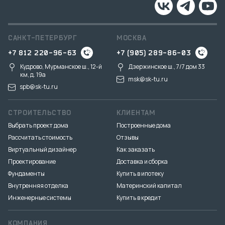
САНКТ-ПЕТЕРБУРГ
МОСКВА
+7 812 220-96-63
+7 (905) 289-86-03
Кудрово, Мурманское ш., 12-й
Дзержинское ш., 7/7 дом 33
км, д. 19a
msk@sk-tu.ru
spb@sk-tu.ru
СТРОИТЕЛЬСТВО
КЛИЕНТАМ
Выбрать проект дома
Построенные дома
Рассчитать стоимость
Отзывы
Виртуальный дизайнер
Как заказать
Проектирование
Доставка и сборка
Фундаменты
Купить в ипотеку
Внутренняя отделка
Материнский капитал
Инженерные системы
Купить в кредит
КОМПАНИЯ