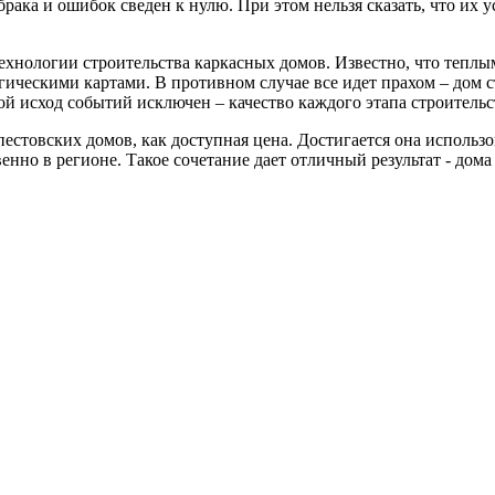
ка и ошибок сведен к нулю. При этом нельзя сказать, что их ус
ехнологии строительства каркасных домов. Известно, что тепл
огическими картами. В противном случае все идет прахом – дом 
ой исход событий исключен – качество каждого этапа строительс
пестовских домов, как доступная цена. Достигается она использ
 в регионе. Такое сочетание дает отличный результат - дома и