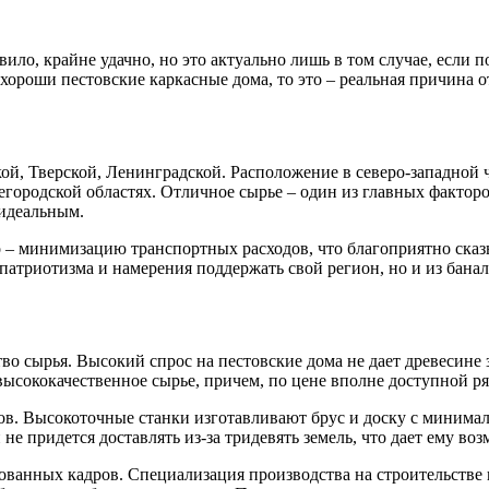
вило, крайне удачно, но это актуально лишь в том случае, если
к хороши пестовские каркасные дома, то это – реальная причина
кой, Тверской, Ленинградской. Расположение в северо-западной 
егородской областях. Отличное сырье – один из главных фактор
 идеальным.
 – минимизацию транспортных расходов, что благоприятно сказы
 патриотизма и намерения поддержать свой регион, но и из бана
тво сырья. Высокий спрос на пестовские дома не дает древесине 
о высококачественное сырье, причем, по цене вполне доступной 
ов. Высокоточные станки изготавливают брус и доску с минима
не придется доставлять из-за тридевять земель, что дает ему во
ванных кадров. Специализация производства на строительстве 