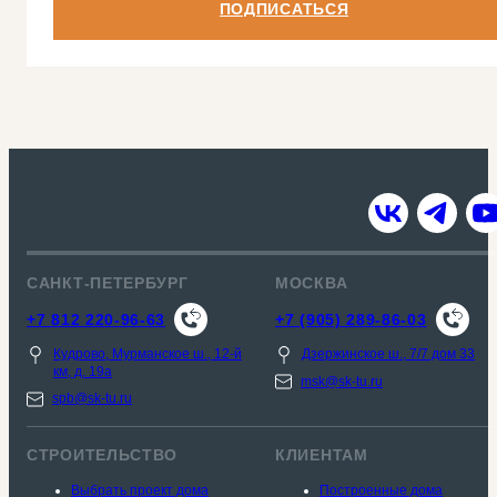
ПОДПИСАТЬСЯ
САНКТ-ПЕТЕРБУРГ
МОСКВА
+7 812 220-96-63
+7 (905) 289-86-03
Кудрово, Мурманское ш., 12-й
Дзержинское ш., 7/7 дом 33
км, д. 19a
msk@sk-tu.ru
spb@sk-tu.ru
СТРОИТЕЛЬСТВО
КЛИЕНТАМ
Выбрать проект дома
Построенные дома