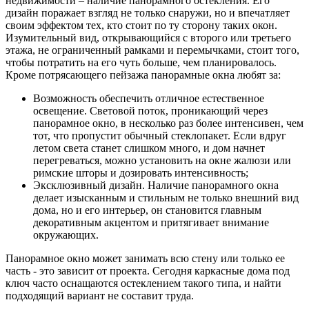
недвижимости – наличие панорамного остекления. Его
дизайн поражает взгляд не только снаружи, но и впечатляет
своим эффектом тех, кто стоит по ту сторону таких окон.
Изумительный вид, открывающийся с второго или третьего
этажа, не ограниченный рамками и перемычками, стоит того,
чтобы потратить на его чуть больше, чем планировалось.
Кроме потрясающего пейзажа панорамные окна любят за:
Возможность обеспечить отличное естественное
освещение. Световой поток, проникающий через
панорамное окно, в несколько раз более интенсивен, чем
тот, что пропустит обычный стеклопакет. Если вдруг
летом света станет слишком много, и дом начнет
перегреваться, можно установить на окне жалюзи или
римские шторы и дозировать интенсивность;
Эксклюзивный дизайн. Наличие панорамного окна
делает изысканным и стильным не только внешний вид
дома, но и его интерьер, он становится главным
декоративным акцентом и притягивает внимание
окружающих.
Панорамное окно может занимать всю стену или только ее
часть - это зависит от проекта. Сегодня каркасные дома под
ключ часто оснащаются остеклением такого типа, и найти
подходящий вариант не составит труда.