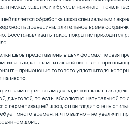
а, и между заделкой и брусом начинают появлятьс
ичней является обработка швов специальными акр
оверхность древесины, длительное время сохраня
но. Восстанавливать такое покрытие приходится ре
пло.
елки швов представлены в двух формах: первая пр
м, их вставляют в монтажный пистолет, при помо
риант – применение готового уплотнителя, которы
 на место.
риловым герметикам для заделки швов стала деко
й, джутовой, то есть, абсолютно натуральной по с
я с герметизацией швов, он выглядит очень стиль
ебует много времен, и, что важно – не увеличит п
ревянном доме.