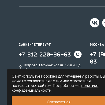
САНКТ-ПЕТЕРБУРГ
МОСКВА
+7 (
+7 812 220-96-63
03
Кудрово, Мурманское ш., 12-й км, д.
19a
Дзерж
Сайт использует cookies для улучшения работы. Вы
spb@sk-tu.ru
msk@s
можете согласиться с этим или отказаться
пользоваться сайтом. Подробнее — в
политике
конфиденциальности
.
Согласиться
© 2026. ООО «Тёплый-угол» — все права защищены