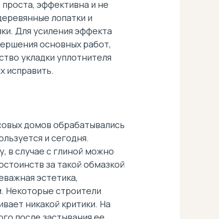
 проста, эффективна и не
деревянные лопатки и
яки. Для усиления эффекта
вершения основных работ,
ество укладки уплотнителя
х исправить.
совых домов обрабатывались
ользуется и сегодня.
 в случае с глиной можно
остоинств за такой обмазкой
еважная эстетика,
м. Некоторые строители
вает никакой критики. На
ого после застывания ее