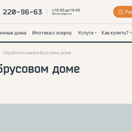
с 10:00 до 19:00
2 220-96-63
Ра
без выходных
енные дома
Ипотека с эскроу
Услуги
Как купить?
Обработка швов в брусовом доме
брусовом доме