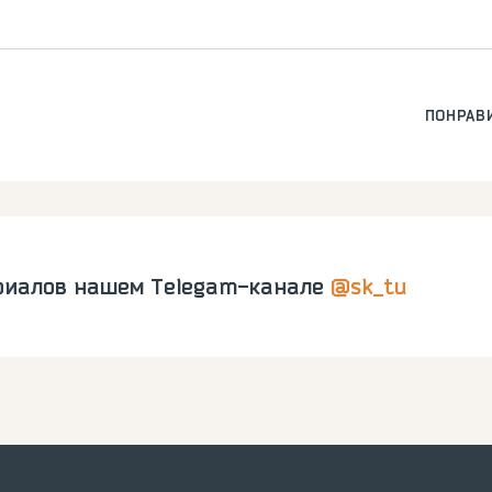
ПОНРАВ
риалов нашем Telegam-канале
@sk_tu