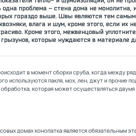
оказатели тепло- и шумоизоляции, он не про
ь одна проблема – стена дома не монолитна,
орых гораздо выше. Швы являются тем самым
возняки, влага и шум, кроме этого, если их н
красиво. Кроме этого, межвенцовый уплотните
 грызунов, которые нуждаются в материале дл
оисходит в момент сборки сруба, когда между ря
ого используются пакля, мох, лен, джут и прочие 
обработка, которая может осуществляться двумя
брусовых домах конопатка является обязательным э