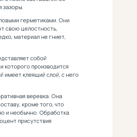
я зазоры.
иловыми герметиками. Они
ют свою целостность,
дко, материал не гниет,
едставляет собой
щи которого производится
й имеет клеящий слой, с него
ративная веревка. Она
оставу, кроме того, что
но и необычно. Обработка
роцент присутствия