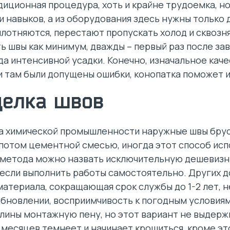
диционная процедура, хоть и крайне трудоемка, но
и навыков, а из оборудования здесь нужны только 
плотняются, перестают пропускать холод и сквозн
 швы как минимум, дважды – первый раз после за
да интенсивной усадки. Конечно, изначальное кач
ли там были допущены ошибки, конопатка поможет и
делка швов
ета химической промышленности наружные швы бру
 потом цементной смесью, иногда этот способ исп
метода можно назвать исключительную дешевизну,
 если выполнить работы самостоятельно. Других д
материала, сокращающая срок службы до 1-2 лет, н
бновлении, восприимчивость к погодным условия
лины монтажную пену, но этот вариант не выдержи
 месяцев темнеет и начинает крошиться, кроме эт