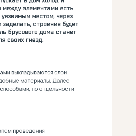
пускает в дом холод и
 и между элементами есть
 уязвимым местом, через
е заделать, строение будет
ль брусового дома станет
я своих гнезд.
дами выкладываются слои
подобные материалы. Далее
 способами, по отдельности
тапом проведения