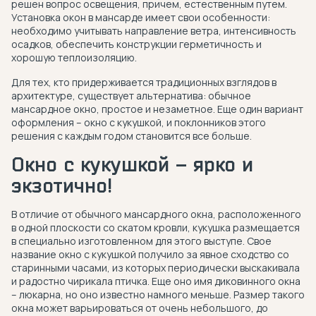
решен вопрос освещения, причем, естественным путем.
Установка окон в мансарде имеет свои особенности:
необходимо учитывать направление ветра, интенсивность
осадков, обеспечить конструкции герметичность и
хорошую теплоизоляцию.
Для тех, кто придерживается традиционных взглядов в
архитектуре, существует альтернатива: обычное
мансардное окно, простое и незаметное. Еще один вариант
оформления – окно с кукушкой, и поклонников этого
решения с каждым годом становится все больше.
Окно с кукушкой – ярко и
экзотично!
В отличие от обычного мансардного окна, расположенного
в одной плоскости со скатом кровли, кукушка размещается
в специально изготовленном для этого выступе. Свое
название окно с кукушкой получило за явное сходство со
старинными часами, из которых периодически выскакивала
и радостно чирикала птичка. Еще оно имя диковинного окна
– люкарна, но оно известно намного меньше. Размер такого
окна может варьироваться от очень небольшого, до