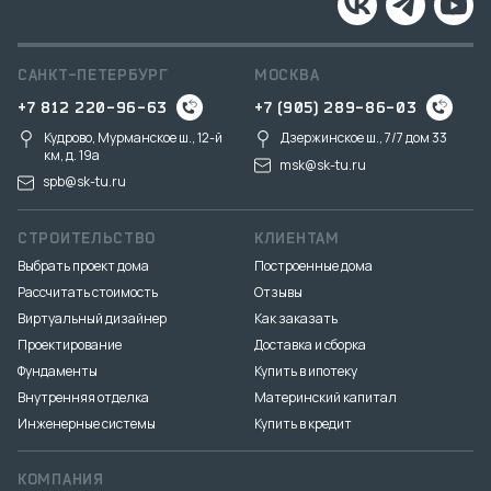
САНКТ-ПЕТЕРБУРГ
МОСКВА
+7 812 220-96-63
+7 (905) 289-86-03
Кудрово, Мурманское ш., 12-й
Дзержинское ш., 7/7 дом 33
км, д. 19a
msk@sk-tu.ru
spb@sk-tu.ru
СТРОИТЕЛЬСТВО
КЛИЕНТАМ
Выбрать проект дома
Построенные дома
Рассчитать стоимость
Отзывы
Виртуальный дизайнер
Как заказать
Проектирование
Доставка и сборка
Фундаменты
Купить в ипотеку
Внутренняя отделка
Материнский капитал
Инженерные системы
Купить в кредит
КОМПАНИЯ