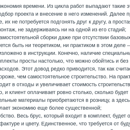
экономия времени. Из цикла работ выпадают такие эт
одбор проекта и внесение в него изменений. Далее 
е, их не потребуется подгонять друг к другу, а прос
онтаж, не задерживаясь ни на одной из его стадий;
амостоятельной сборки даже при отсутствии базовых
ется быть ни теоретиком, ни практиком в этом деле – 
 изложено в инструкции. Конечно, наличие специальн
плекты просты настолько, что можно обойтись и без 
ходов. Этот довод редко приводится, так как считае
ороже, чем самостоятельное строительство. На практ
дит в отходы и увеличивает стоимость строительства
, и клиент оплачивает ровно столько, сколько будет 
ельные материалы приобретаются в розницу, а здесь
елает экономию еще более существенной;
бство. Весь брус, который входит в комплект, будет 
фактуре и цвету. Единственное, что требуется от бу