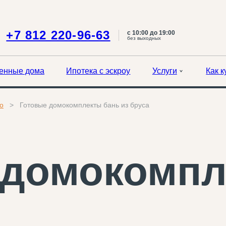
+7 812 220-96-63
с 10:00 до 19:00
без выходных
енные дома
Ипотека с эскроу
Услуги
Как к
о
Готовые домокомплекты бань из бруса
 домокомпл