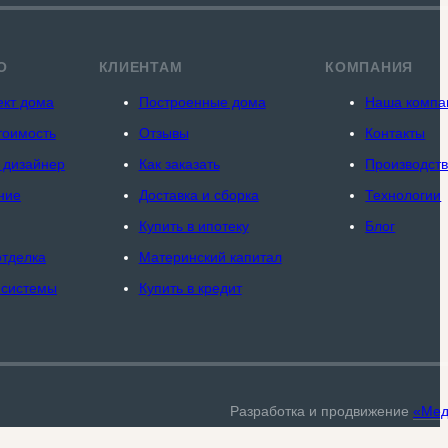
О
КЛИЕНТАМ
КОМПАНИЯ
ект дома
Построенные дома
Наша компа
тоимость
Отзывы
Контакты
 дизайнер
Как заказать
Производст
ние
Доставка и сборка
Технологии
Купить в ипотеку
Блог
отделка
Материнский капитал
 системы
Купить в кредит
Разработка и продвижение
«Мед