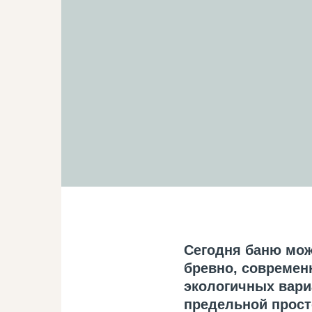
Сегодня баню мож
бревно, современ
экологичных вари
предельной прост