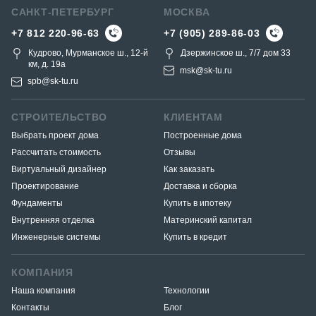
САНКТ-ПЕТЕРБУРГ
МОСКВА
+7 812 220-96-63
+7 (905) 289-86-03
Кудрово, Мурманское ш., 12-й
Дзержинское ш., 7/7 дом 33
км, д. 19a
msk@sk-tu.ru
spb@sk-tu.ru
СТРОИТЕЛЬСТВО
КЛИЕНТАМ
Выбрать проект дома
Построенные дома
Рассчитать стоимость
Отзывы
Виртуальный дизайнер
Как заказать
Проектирование
Доставка и сборка
Фундаменты
Купить в ипотеку
Внутренняя отделка
Материнский капитал
Инженерные системы
Купить в кредит
КОМПАНИЯ
Наша компания
Технологии
Контакты
Блог