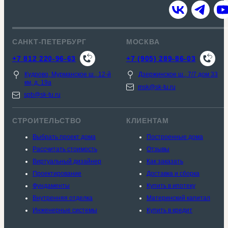
САНКТ-ПЕТЕРБУРГ
МОСКВА
+7 812 220-96-63
+7 (905) 289-86-03
Кудрово, Мурманское ш., 12-й
Дзержинское ш., 7/7 дом 33
км, д. 19a
msk@sk-tu.ru
spb@sk-tu.ru
СТРОИТЕЛЬСТВО
КЛИЕНТАМ
Выбрать проект дома
Построенные дома
Рассчитать стоимость
Отзывы
Виртуальный дизайнер
Как заказать
Проектирование
Доставка и сборка
Фундаменты
Купить в ипотеку
Внутренняя отделка
Материнский капитал
Инженерные системы
Купить в кредит