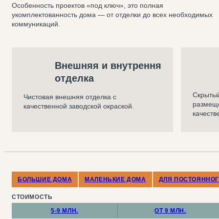
Особенность проектов «под ключ», это полная
укомплектованность дома —
от отделки до всех необходимых
коммуникаций.
Внешняя и внутрення
отделка
Скрытый
Чистовая внешняя отделка с
размеще
качественной заводской окраской.
качеств
БОЛЬШИЕ ДОМА
МАЛЕНЬКИЕ ДОМА
ДЛЯ ПОСТОЯННО
СТОИМОСТЬ
5-9 МЛН.
ОТ 9 МЛН.